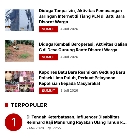
Diduga Tanpa Izin, Aktivitas Pemasangan
Jaringan Internet di Tiang PLN di Batu Bara
Disorot Warga
SUMUT
4 Juli 2026
Diduga Kembali Beroperasi, Aktivitas Galian
C di Desa Gunung Rante Disorot Warga
SUMUT
4 Juli 2026
Kapolres Batu Bara Resmikan Gedung Baru
Polsek Lima Puluh, Perkuat Pelayanan
Kepolisian kepada Masyarakat
SUMUT
3 Juli 2026
TERPOPULER
Di Tengah Keterbatasan, Influencer Disabilitas
1
Reinhard Raji Manurung Rayakan Ulang Tahun ke-
23 Bersama Anak Panti Asuhan
7 Mei 2026
2255