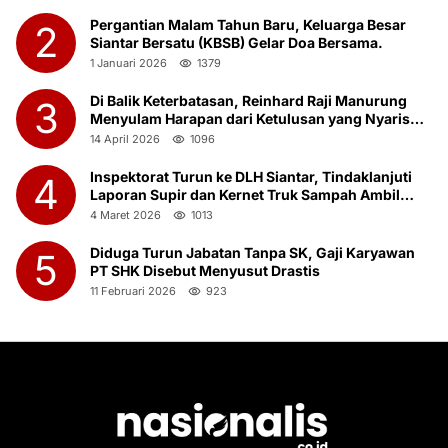
Pergantian Malam Tahun Baru, Keluarga Besar
2
Siantar Bersatu (KBSB) Gelar Doa Bersama.
1 Januari 2026
1379
Di Balik Keterbatasan, Reinhard Raji Manurung
3
Menyulam Harapan dari Ketulusan yang Nyaris
Terlupakan
14 April 2026
1096
Inspektorat Turun ke DLH Siantar, Tindaklanjuti
4
Laporan Supir dan Kernet Truk Sampah Ambil
Botot Saat Jam Kerja
4 Maret 2026
1013
Diduga Turun Jabatan Tanpa SK, Gaji Karyawan
5
PT SHK Disebut Menyusut Drastis
11 Februari 2026
923