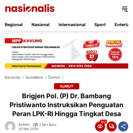
Langsung
ke
konten
Regional
Nasional
Internasional
Sport
Entertai
Beranda
Sumatera
Sumut
SUMUT
Brigjen Pol. (P) Dr. Bambang
Pristiwanto Instruksikan Penguatan
Peran LPK-RI Hingga Tingkat Desa
500
ADMIN
2 Min Baca
30 Mei 2026