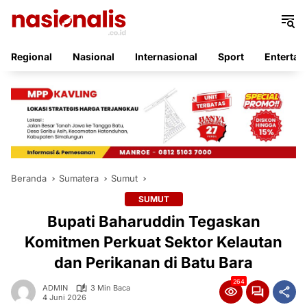
Langsung
ke
konten
Regional
Nasional
Internasional
Sport
Entertai
Beranda
Sumatera
Sumut
SUMUT
Bupati Baharuddin Tegaskan
Komitmen Perkuat Sektor Kelautan
dan Perikanan di Batu Bara
264
ADMIN
3 Min Baca
4 Juni 2026