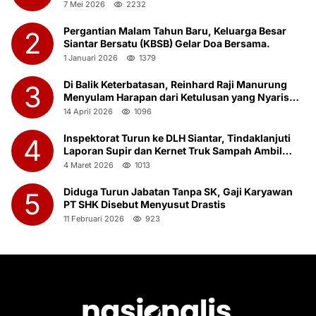
23 Bersama Anak Panti Asuhan
7 Mei 2026
2232
Pergantian Malam Tahun Baru, Keluarga Besar
2
Siantar Bersatu (KBSB) Gelar Doa Bersama.
1 Januari 2026
1379
Di Balik Keterbatasan, Reinhard Raji Manurung
3
Menyulam Harapan dari Ketulusan yang Nyaris
Terlupakan
14 April 2026
1096
Inspektorat Turun ke DLH Siantar, Tindaklanjuti
4
Laporan Supir dan Kernet Truk Sampah Ambil
Botot Saat Jam Kerja
4 Maret 2026
1013
Diduga Turun Jabatan Tanpa SK, Gaji Karyawan
5
PT SHK Disebut Menyusut Drastis
11 Februari 2026
923