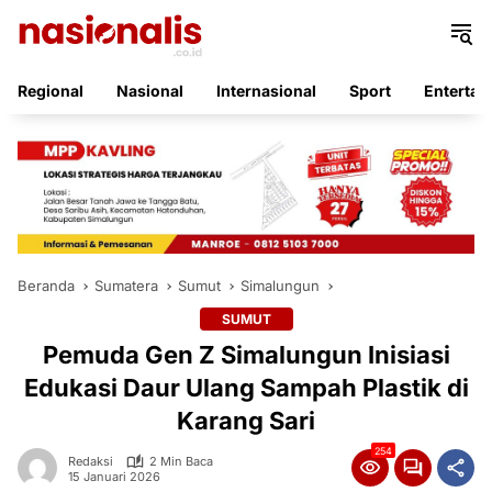
Langsung
ke
konten
Regional
Nasional
Internasional
Sport
Entertai
Beranda
Sumatera
Sumut
Simalungun
SUMUT
Pemuda Gen Z Simalungun Inisiasi
Edukasi Daur Ulang Sampah Plastik di
Karang Sari
254
Redaksi
2 Min Baca
15 Januari 2026