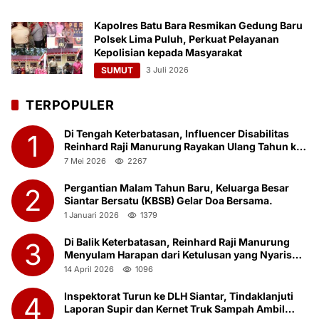
Kapolres Batu Bara Resmikan Gedung Baru
Polsek Lima Puluh, Perkuat Pelayanan
Kepolisian kepada Masyarakat
SUMUT
3 Juli 2026
TERPOPULER
Di Tengah Keterbatasan, Influencer Disabilitas
1
Reinhard Raji Manurung Rayakan Ulang Tahun ke-
23 Bersama Anak Panti Asuhan
7 Mei 2026
2267
Pergantian Malam Tahun Baru, Keluarga Besar
2
Siantar Bersatu (KBSB) Gelar Doa Bersama.
1 Januari 2026
1379
Di Balik Keterbatasan, Reinhard Raji Manurung
3
Menyulam Harapan dari Ketulusan yang Nyaris
Terlupakan
14 April 2026
1096
Inspektorat Turun ke DLH Siantar, Tindaklanjuti
4
Laporan Supir dan Kernet Truk Sampah Ambil