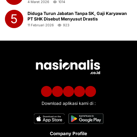
Botot Saat Jam Kerja
4 Maret 2026
1014
Diduga Turun Jabatan Tanpa SK, Gaji Karyawan
5
PT SHK Disebut Menyusut Drastis
11 Februari 2026
923
Download aplikasi kami di :
Company Profile