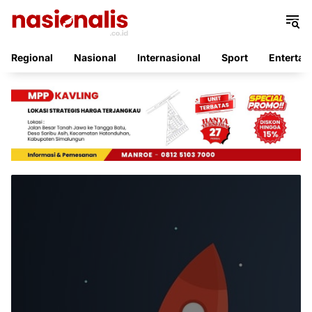
Langsung
ke
konten
Regional
Nasional
Internasional
Sport
Entertai