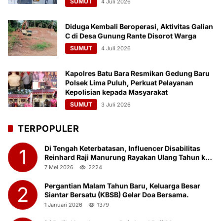
SUMUT
4 Juli 2026
Diduga Kembali Beroperasi, Aktivitas Galian
C di Desa Gunung Rante Disorot Warga
SUMUT
4 Juli 2026
Kapolres Batu Bara Resmikan Gedung Baru
Polsek Lima Puluh, Perkuat Pelayanan
Kepolisian kepada Masyarakat
SUMUT
3 Juli 2026
TERPOPULER
Di Tengah Keterbatasan, Influencer Disabilitas
1
Reinhard Raji Manurung Rayakan Ulang Tahun ke-
23 Bersama Anak Panti Asuhan
7 Mei 2026
2224
Pergantian Malam Tahun Baru, Keluarga Besar
2
Siantar Bersatu (KBSB) Gelar Doa Bersama.
1 Januari 2026
1379