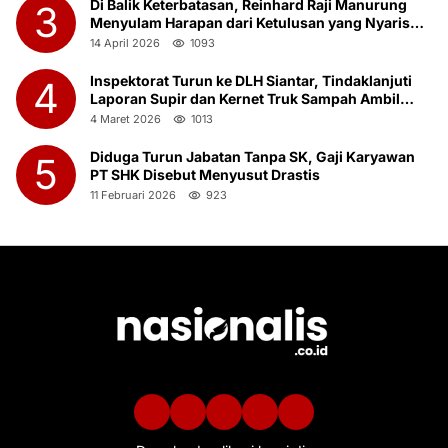
Di Balik Keterbatasan, Reinhard Raji Manurung
3
Menyulam Harapan dari Ketulusan yang Nyaris
Terlupakan
14 April 2026
1093
Inspektorat Turun ke DLH Siantar, Tindaklanjuti
4
Laporan Supir dan Kernet Truk Sampah Ambil
Botot Saat Jam Kerja
4 Maret 2026
1013
Diduga Turun Jabatan Tanpa SK, Gaji Karyawan
5
PT SHK Disebut Menyusut Drastis
11 Februari 2026
923