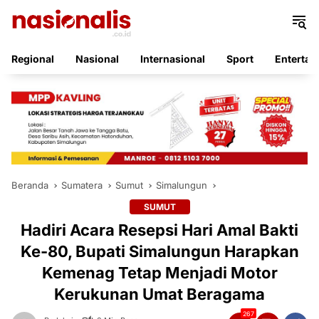
Langsung
ke
konten
Regional
Nasional
Internasional
Sport
Entertai
Beranda
Sumatera
Sumut
Simalungun
SUMUT
Hadiri Acara Resepsi Hari Amal Bakti
Ke-80, Bupati Simalungun Harapkan
Kemenag Tetap Menjadi Motor
Kerukunan Umat Beragama
267