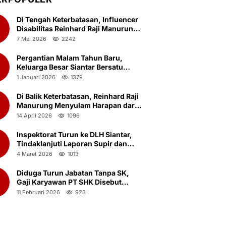
Di Tengah Keterbatasan, Influencer
Disabilitas Reinhard Raji Manurung
Rayakan Ulang Tahun ke-23
7 Mei 2026
2242
Bersama Anak Panti Asuhan
Pergantian Malam Tahun Baru,
2
Keluarga Besar Siantar Bersatu
(KBSB) Gelar Doa Bersama.
1 Januari 2026
1379
Di Balik Keterbatasan, Reinhard Raji
3
Manurung Menyulam Harapan dari
Ketulusan yang Nyaris Terlupakan
14 April 2026
1096
Inspektorat Turun ke DLH Siantar,
4
Tindaklanjuti Laporan Supir dan
Kernet Truk Sampah Ambil Botot
4 Maret 2026
1013
Saat Jam Kerja
Diduga Turun Jabatan Tanpa SK,
5
Gaji Karyawan PT SHK Disebut
Menyusut Drastis
11 Februari 2026
923