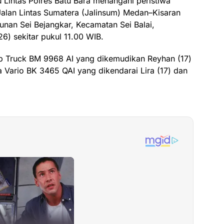
 Lintas Polres Batu Bara menangani peristiwa
i Jalan Lintas Sumatera (Jalinsum) Medan–Kisaran
unan Sei Bejangkar, Kecamatan Sei Balai,
6) sekitar pukul 11.00 WIB.
mp Truck BM 9968 AI yang dikemudikan Reyhan (17)
 Vario BK 3465 QAI yang dikendarai Lira (17) dan