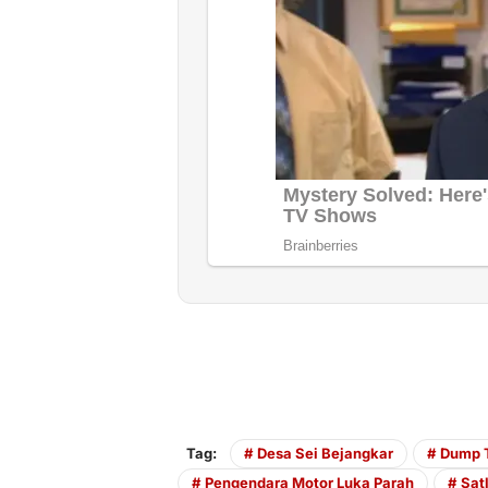
Tag:
Desa Sei Bejangkar
Dump T
Pengendara Motor Luka Parah
Sat