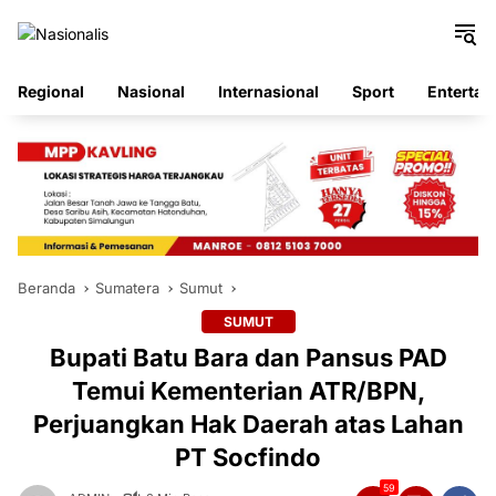
Langsung
ke
konten
Regional
Nasional
Internasional
Sport
Entertai
Beranda
Sumatera
Sumut
SUMUT
Bupati Batu Bara dan Pansus PAD
Temui Kementerian ATR/BPN,
Perjuangkan Hak Daerah atas Lahan
PT Socfindo
59