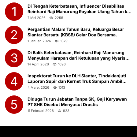
Di Tengah Keterbatasan, Influencer Disabilitas
1
Reinhard Raji Manurung Rayakan Ulang Tahun ke-
23 Bersama Anak Panti Asuhan
7 Mei 2026
2255
Pergantian Malam Tahun Baru, Keluarga Besar
2
Siantar Bersatu (KBSB) Gelar Doa Bersama.
1 Januari 2026
1379
Di Balik Keterbatasan, Reinhard Raji Manurung
3
Menyulam Harapan dari Ketulusan yang Nyaris
Terlupakan
14 April 2026
1096
Inspektorat Turun ke DLH Siantar, Tindaklanjuti
4
Laporan Supir dan Kernet Truk Sampah Ambil
Botot Saat Jam Kerja
4 Maret 2026
1013
Diduga Turun Jabatan Tanpa SK, Gaji Karyawan
5
PT SHK Disebut Menyusut Drastis
11 Februari 2026
923