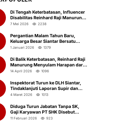
Di Tengah Keterbatasan, Influencer
Disabilitas Reinhard Raji Manurung
Rayakan Ulang Tahun ke-23
7 Mei 2026
2238
Bersama Anak Panti Asuhan
Pergantian Malam Tahun Baru,
2
Keluarga Besar Siantar Bersatu
(KBSB) Gelar Doa Bersama.
1 Januari 2026
1379
Di Balik Keterbatasan, Reinhard Raji
3
Manurung Menyulam Harapan dari
Ketulusan yang Nyaris Terlupakan
14 April 2026
1096
Inspektorat Turun ke DLH Siantar,
4
Tindaklanjuti Laporan Supir dan
Kernet Truk Sampah Ambil Botot
4 Maret 2026
1013
Saat Jam Kerja
Diduga Turun Jabatan Tanpa SK,
5
Gaji Karyawan PT SHK Disebut
Menyusut Drastis
11 Februari 2026
923