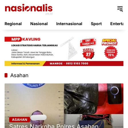
Langsung
ke
konten
Regional
Nasional
Internasional
Sport
Entertai
Asahan
ASAHAN
Satres Narkoba Polres Asahan