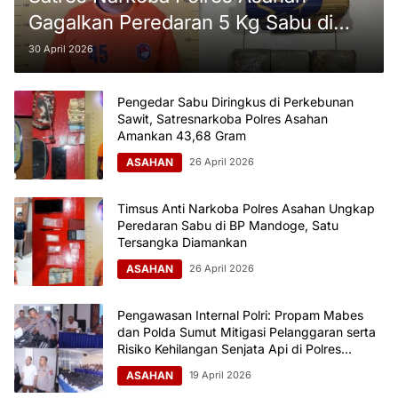
Gagalkan Peredaran 5 Kg Sabu di
Silau Laut, Satu Kurir Diamankan
30 April 2026
Pengedar Sabu Diringkus di Perkebunan
Sawit, Satresnarkoba Polres Asahan
Amankan 43,68 Gram
ASAHAN
26 April 2026
Timsus Anti Narkoba Polres Asahan Ungkap
Peredaran Sabu di BP Mandoge, Satu
Tersangka Diamankan
ASAHAN
26 April 2026
Pengawasan Internal Polri: Propam Mabes
dan Polda Sumut Mitigasi Pelanggaran serta
Risiko Kehilangan Senjata Api di Polres
Asahan
ASAHAN
19 April 2026