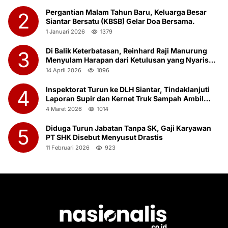
Pergantian Malam Tahun Baru, Keluarga Besar
2
Siantar Bersatu (KBSB) Gelar Doa Bersama.
1 Januari 2026
1379
Di Balik Keterbatasan, Reinhard Raji Manurung
3
Menyulam Harapan dari Ketulusan yang Nyaris
Terlupakan
14 April 2026
1096
Inspektorat Turun ke DLH Siantar, Tindaklanjuti
4
Laporan Supir dan Kernet Truk Sampah Ambil
Botot Saat Jam Kerja
4 Maret 2026
1014
Diduga Turun Jabatan Tanpa SK, Gaji Karyawan
5
PT SHK Disebut Menyusut Drastis
11 Februari 2026
923