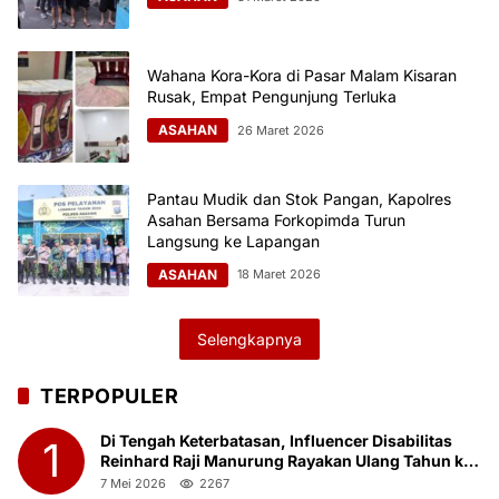
Wahana Kora-Kora di Pasar Malam Kisaran
Rusak, Empat Pengunjung Terluka
ASAHAN
26 Maret 2026
Pantau Mudik dan Stok Pangan, Kapolres
Asahan Bersama Forkopimda Turun
Langsung ke Lapangan
ASAHAN
18 Maret 2026
Selengkapnya
TERPOPULER
Di Tengah Keterbatasan, Influencer Disabilitas
1
Reinhard Raji Manurung Rayakan Ulang Tahun ke-
23 Bersama Anak Panti Asuhan
7 Mei 2026
2267