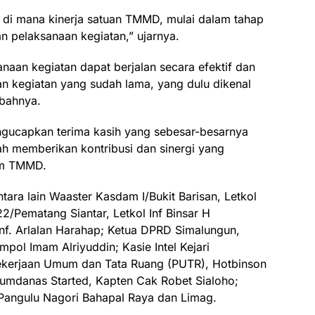
i di mana kinerja satuan TMMD, mulai dalam tahap
 pelaksanaan kegiatan,” ujarnya.
naan kegiatan dapat berjalan secara efektif dan
an kegiatan yang sudah lama, yang dulu dikenal
bahnya.
ngucapkan terima kasih yang sebesar-besarnya
h memberikan kontribusi dan sinergi yang
am TMMD.
tara lain Waaster Kasdam I/Bukit Barisan, Letkol
2/Pematang Siantar, Letkol Inf Binsar H
Inf. Arlalan Harahap; Ketua DPRD Simalungun,
pol Imam Alriyuddin; Kasie Intel Kejari
Pekerjaan Umum dan Tata Ruang (PUTR), Hotbinson
umdanas Started, Kapten Cak Robet Sialoho;
Pangulu Nagori Bahapal Raya dan Limag.