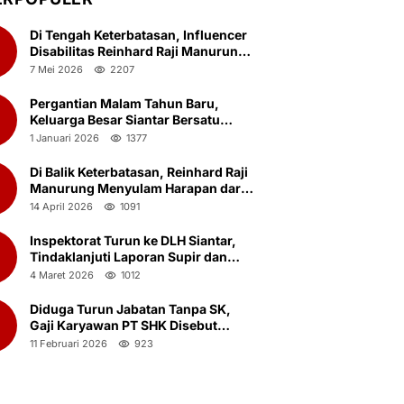
Di Tengah Keterbatasan, Influencer
Disabilitas Reinhard Raji Manurung
Rayakan Ulang Tahun ke-23
7 Mei 2026
2207
Bersama Anak Panti Asuhan
Pergantian Malam Tahun Baru,
2
Keluarga Besar Siantar Bersatu
(KBSB) Gelar Doa Bersama.
1 Januari 2026
1377
Di Balik Keterbatasan, Reinhard Raji
3
Manurung Menyulam Harapan dari
Ketulusan yang Nyaris Terlupakan
14 April 2026
1091
Inspektorat Turun ke DLH Siantar,
4
Tindaklanjuti Laporan Supir dan
Kernet Truk Sampah Ambil Botot
4 Maret 2026
1012
Saat Jam Kerja
Diduga Turun Jabatan Tanpa SK,
5
Gaji Karyawan PT SHK Disebut
Menyusut Drastis
11 Februari 2026
923