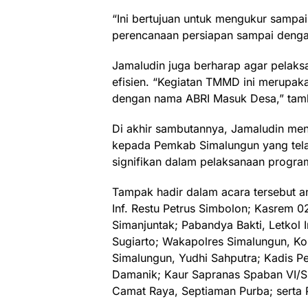
“Ini bertujuan untuk mengukur sampa
perencanaan persiapan sampai dengan
Jamaludin juga berharap agar pelaksa
efisien. “Kegiatan TMMD ini merupak
dengan nama ABRI Masuk Desa,” tam
Di akhir sambutannya, Jamaludin me
kepada Pemkab Simalungun yang tela
signifikan dalam pelaksanaan progr
Tampak hadir dalam acara tersebut an
Inf. Restu Petrus Simbolon; Kasrem 02
Simanjuntak; Pabandya Bakti, Letkol 
Sugiarto; Wakapolres Simalungun, Kom
Simalungun, Yudhi Sahputra; Kadis 
Damanik; Kaur Sapranas Spaban VI/S
Camat Raya, Septiaman Purba; serta 