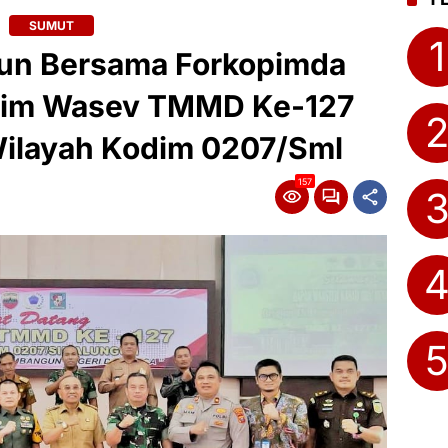
SUMUT
1
gun Bersama Forkopimda
Tim Wasev TMMD Ke-127
Wilayah Kodim 0207/Sml
157