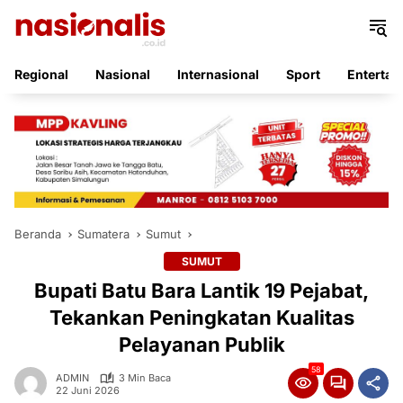
Langsung
ke
konten
Regional
Nasional
Internasional
Sport
Entertai
Beranda
Sumatera
Sumut
SUMUT
Bupati Batu Bara Lantik 19 Pejabat,
Tekankan Peningkatan Kualitas
Pelayanan Publik
58
ADMIN
3 Min Baca
22 Juni 2026