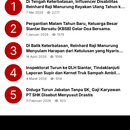
Di Tengah Keterbatasan, Influencer Disabilitas
1
Reinhard Raji Manurung Rayakan Ulang Tahun ke-
23 Bersama Anak Panti Asuhan
7 Mei 2026
2277
Pergantian Malam Tahun Baru, Keluarga Besar
2
Siantar Bersatu (KBSB) Gelar Doa Bersama.
1 Januari 2026
1379
Di Balik Keterbatasan, Reinhard Raji Manurung
3
Menyulam Harapan dari Ketulusan yang Nyaris
Terlupakan
14 April 2026
1096
Inspektorat Turun ke DLH Siantar, Tindaklanjuti
4
Laporan Supir dan Kernet Truk Sampah Ambil
Botot Saat Jam Kerja
4 Maret 2026
1014
Diduga Turun Jabatan Tanpa SK, Gaji Karyawan
5
PT SHK Disebut Menyusut Drastis
11 Februari 2026
923