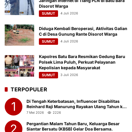
Jaringan Internet di Tiang PLN di Batu Bara
Disorot Warga
SUMUT
4 Juli 2026
Diduga Kembali Beroperasi, Aktivitas Galian
C di Desa Gunung Rante Disorot Warga
SUMUT
4 Juli 2026
Kapolres Batu Bara Resmikan Gedung Baru
Polsek Lima Puluh, Perkuat Pelayanan
Kepolisian kepada Masyarakat
SUMUT
3 Juli 2026
TERPOPULER
Di Tengah Keterbatasan, Influencer Disabilitas
1
Reinhard Raji Manurung Rayakan Ulang Tahun ke-
23 Bersama Anak Panti Asuhan
7 Mei 2026
2226
Pergantian Malam Tahun Baru, Keluarga Besar
2
Siantar Bersatu (KBSB) Gelar Doa Bersama.