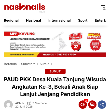
Langsung
ke
konten
Regional
Nasional
Internasional
Sport
Entertai
Beranda
Sumatera
Sumut
SUMUT
PAUD PKK Desa Kuala Tanjung Wisuda
Angkatan Ke-3, Bekali Anak Siap
Lanjut Jenjang Pendidikan
66
ADMIN
2 Min Baca
22 Juni 2026