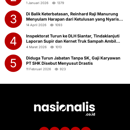
1 Januari 2026
1379
Di Balik Keterbatasan, Reinhard Raji Manurung
3
Menyulam Harapan dari Ketulusan yang Nyaris
Terlupakan
14 April 2026
1093
Inspektorat Turun ke DLH Siantar, Tindaklanjuti
4
Laporan Supir dan Kernet Truk Sampah Ambil
Botot Saat Jam Kerja
4 Maret 2026
1013
Diduga Turun Jabatan Tanpa SK, Gaji Karyawan
5
PT SHK Disebut Menyusut Drastis
11 Februari 2026
923