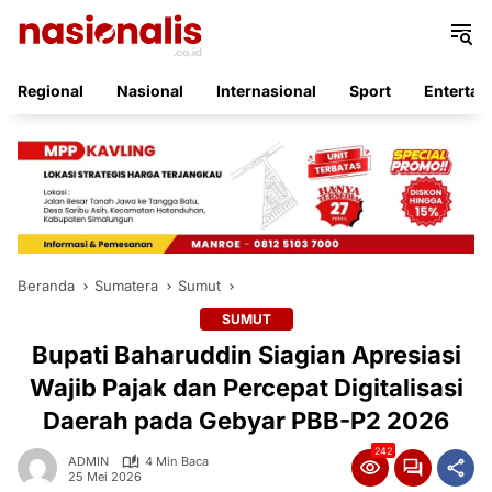
Langsung
ke
konten
Regional
Nasional
Internasional
Sport
Entertai
Beranda
Sumatera
Sumut
SUMUT
Bupati Baharuddin Siagian Apresiasi
Wajib Pajak dan Percepat Digitalisasi
Daerah pada Gebyar PBB-P2 2026
242
ADMIN
4 Min Baca
25 Mei 2026