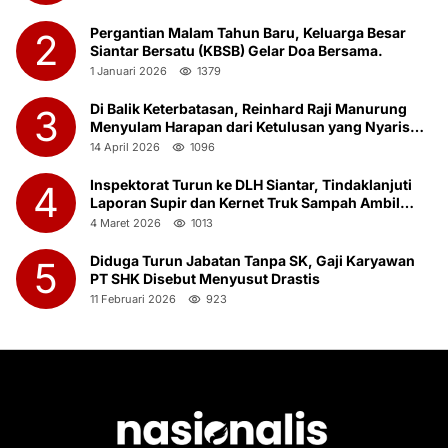
Pergantian Malam Tahun Baru, Keluarga Besar
2
Siantar Bersatu (KBSB) Gelar Doa Bersama.
1 Januari 2026
1379
Di Balik Keterbatasan, Reinhard Raji Manurung
3
Menyulam Harapan dari Ketulusan yang Nyaris
Terlupakan
14 April 2026
1096
Inspektorat Turun ke DLH Siantar, Tindaklanjuti
4
Laporan Supir dan Kernet Truk Sampah Ambil
Botot Saat Jam Kerja
4 Maret 2026
1013
Diduga Turun Jabatan Tanpa SK, Gaji Karyawan
5
PT SHK Disebut Menyusut Drastis
11 Februari 2026
923