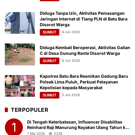
Diduga Tanpa Izin, Aktivitas Pemasangan
Jaringan Internet di Tiang PLN di Batu Bara
Disorot Warga
SUMUT
4 Juli 2026
Diduga Kembali Beroperasi, Aktivitas Galian
C di Desa Gunung Rante Disorot Warga
SUMUT
4 Juli 2026
Kapolres Batu Bara Resmikan Gedung Baru
Polsek Lima Puluh, Perkuat Pelayanan
Kepolisian kepada Masyarakat
SUMUT
3 Juli 2026
TERPOPULER
Di Tengah Keterbatasan, Influencer Disabilitas
1
Reinhard Raji Manurung Rayakan Ulang Tahun ke-
23 Bersama Anak Panti Asuhan
7 Mei 2026
2238