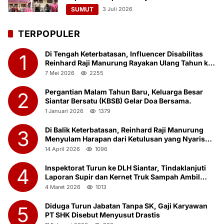
SUMUT
3 Juli 2026
TERPOPULER
Di Tengah Keterbatasan, Influencer Disabilitas
1
Reinhard Raji Manurung Rayakan Ulang Tahun ke-
23 Bersama Anak Panti Asuhan
7 Mei 2026
2255
Pergantian Malam Tahun Baru, Keluarga Besar
2
Siantar Bersatu (KBSB) Gelar Doa Bersama.
1 Januari 2026
1379
Di Balik Keterbatasan, Reinhard Raji Manurung
3
Menyulam Harapan dari Ketulusan yang Nyaris
Terlupakan
14 April 2026
1096
Inspektorat Turun ke DLH Siantar, Tindaklanjuti
4
Laporan Supir dan Kernet Truk Sampah Ambil
Botot Saat Jam Kerja
4 Maret 2026
1013
Diduga Turun Jabatan Tanpa SK, Gaji Karyawan
5
PT SHK Disebut Menyusut Drastis