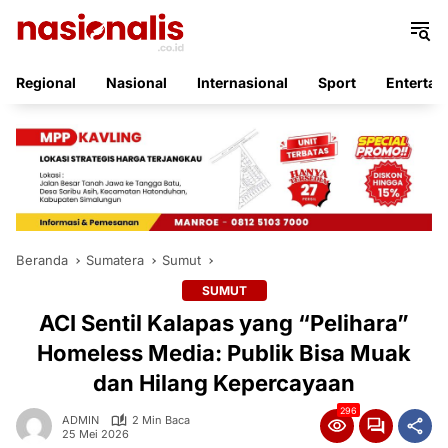
Langsung
ke
konten
Regional
Nasional
Internasional
Sport
Entertai
Beranda
Sumatera
Sumut
SUMUT
ACI Sentil Kalapas yang “Pelihara”
Homeless Media: Publik Bisa Muak
dan Hilang Kepercayaan
296
ADMIN
2 Min Baca
25 Mei 2026