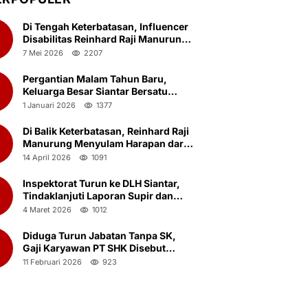
Di Tengah Keterbatasan, Influencer
Disabilitas Reinhard Raji Manurung
Rayakan Ulang Tahun ke-23
7 Mei 2026
2207
Bersama Anak Panti Asuhan
Pergantian Malam Tahun Baru,
2
Keluarga Besar Siantar Bersatu
(KBSB) Gelar Doa Bersama.
1 Januari 2026
1377
Di Balik Keterbatasan, Reinhard Raji
3
Manurung Menyulam Harapan dari
Ketulusan yang Nyaris Terlupakan
14 April 2026
1091
Inspektorat Turun ke DLH Siantar,
4
Tindaklanjuti Laporan Supir dan
Kernet Truk Sampah Ambil Botot
4 Maret 2026
1012
Saat Jam Kerja
Diduga Turun Jabatan Tanpa SK,
5
Gaji Karyawan PT SHK Disebut
Menyusut Drastis
11 Februari 2026
923