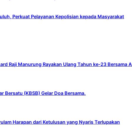
uluh, Perkuat Pelayanan Kepolisian kepada Masyarakat
inhard Raji Manurung Rayakan Ulang Tahun ke-23 Bersama 
ar Bersatu (KBSB) Gelar Doa Bersama.
yulam Harapan dari Ketulusan yang Nyaris Terlupakan